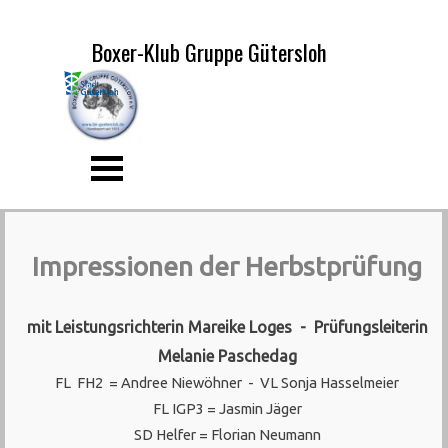
Direkt zum Seiteninhalt
Tel. +49 172 5233 461
Impressum
Datenschutzhinweis
Boxer-Klub Gruppe Gütersloh
Menü überspringen
Impressionen der Herbstprüfung
mit Leistungsrichterin Mareike Loges - Prüfungsleiterin
Melanie Paschedag
FL FH2 = Andree Niewöhner - VL Sonja Hasselmeier
FL IGP3 = Jasmin Jäger
SD Helfer = Florian Neumann