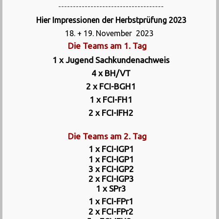
------------------------------------
Hier Impressionen der Herbstprüfung 2023
18. + 19. November 2023
Die Teams am 1. Tag
1 x Jugend Sachkundenachweis
4 x BH/VT
2 x FCI-BGH1
1 x FCI-FH1
2 x FCI-IFH2
Die Teams am
2. Tag
1 x
FCI-IGP1
1 x
FCI-IGP1
3 x
FC
I-IGP2
2 x FCI-IGP3
1 x SPr3
1 x FCI-FPr1
2 x FCI-FPr2